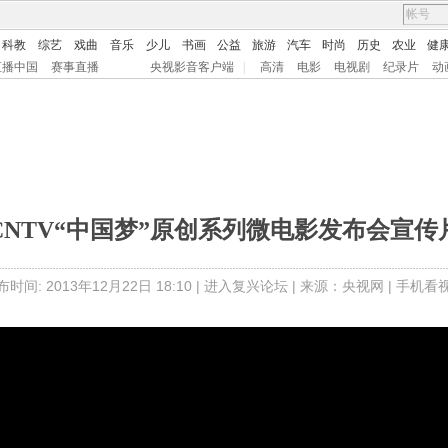
科教
综艺
戏曲
音乐
少儿
书画
公益
旅游
汽车
时尚
历史
农业
健
直播中国
赛事直播
央视影音客户端
|
高清
电影
电视剧
纪录片
动
CNTV“中国梦”原创系列微电影发布会宣传
时间: 2013年12月22日 18:10 |
进入复兴论坛
| 来源：央视网 |
手机看