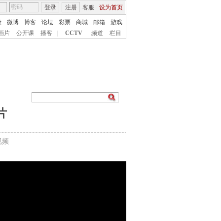
登录
注册
客服
设为首页
康
微博
博客
论坛
彩票
商城
邮箱
游戏
画片
公开课
播客
|
CCTV
频道
栏目
片
视频