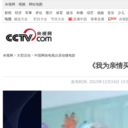
央视网
|
视频
|
网站地图
新闻
经济
军事
评论
图片
体育
娱乐
科教
综艺
戏曲
音乐
少儿
电视
频道大全
栏目大全
节目大全
直播中国
赛事直播
央视
央视网
>
大型活动
>
中国网络电视台原创微电影
《我为亲情
发布时间: 2013年12月24日 13:5